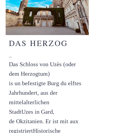
DAS HERZOG
_
Das Schloss von Uzès (oder
dem Herzogtum)
is
un
befestigte Burg
du
elftes
Jahrhundert
, aus der
mittelalterlichen
Stadt
Uzes
in
Gard
,
de
Okzitanien
. Er ist mit aux
registriert
Historische